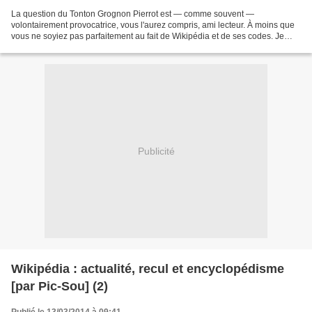
La question du Tonton Grognon Pierrot est — comme souvent —
volontairement provocatrice, vous l'aurez compris, ami lecteur. À moins que
vous ne soyiez pas parfaitement au fait de Wikipédia et de ses codes. Je
vais donc me fendre, en préambule, d'une petite...
Publicité
Wikipédia : actualité, recul et encyclopédisme
[par Pic-Sou] (2)