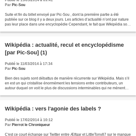
Publié le 13/03/2014 à 09:41
Par
Pic-Sou
Suite et fin du billet envoyé par Pic-Sou , dont la première partie a été
publiée sur ce blog il y a deux jours. Les articles d’actualité n’ont par nature
pas leur place dans une encyclopédie Cependant, le fait que Wikipédia soit
une encyclopédie, et...
Wikipédia : actualité, recul et encyclopédisme
[par Pic-Sou] (1)
Publié le 11/03/2014 à 17:34
Par
Pic-Sou
Bien des sujets sont débattus de manière récurrente sur Wikipédia. Mais s’il
en est un qui cristallise énormément les tensions entre contributeurs, un
autour duquel on voit le plus de discussions interminables qui ne mènent
souvent pas à grand chose,...
Wikipédia : vers l'agonie des labels ?
Publié le 17/02/2014 à 10:12
Par
Pierrot le Chroniqueur
C'est ce court échange sur Twitter entre Ælfgar et LittleTony87 sur le manque