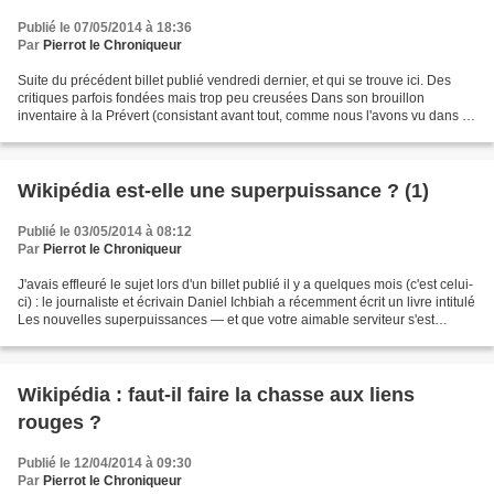
Publié le 07/05/2014 à 18:36
Par
Pierrot le Chroniqueur
Suite du précédent billet publié vendredi dernier, et qui se trouve ici. Des
critiques parfois fondées mais trop peu creusées Dans son brouillon
inventaire à la Prévert (consistant avant tout, comme nous l'avons vu dans la
première partie de ce double...
Wikipédia est-elle une superpuissance ? (1)
Publié le 03/05/2014 à 08:12
Par
Pierrot le Chroniqueur
J'avais effleuré le sujet lors d'un billet publié il y a quelques mois (c'est celui-
ci) : le journaliste et écrivain Daniel Ichbiah a récemment écrit un livre intitulé
Les nouvelles superpuissances — et que votre aimable serviteur s'est
procuré — consacré...
Wikipédia : faut-il faire la chasse aux liens
rouges ?
Publié le 12/04/2014 à 09:30
Par
Pierrot le Chroniqueur