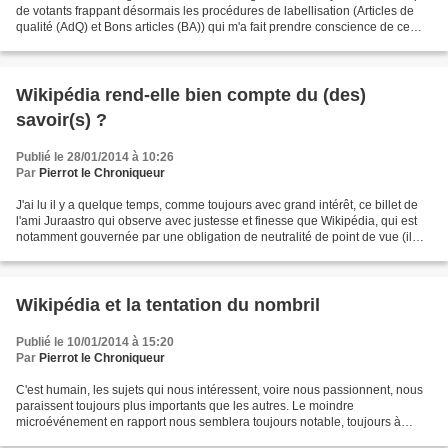
de votants frappant désormais les procédures de labellisation (Articles de
qualité (AdQ) et Bons articles (BA)) qui m'a fait prendre conscience de ce
problème croissant. Force...
Wikipédia rend-elle bien compte du (des)
savoir(s) ?
Publié le 28/01/2014 à 10:26
Par
Pierrot le Chroniqueur
J'ai lu il y a quelque temps, comme toujours avec grand intérêt, ce billet de
l'ami Juraastro qui observe avec justesse et finesse que Wikipédia, qui est
notamment gouvernée par une obligation de neutralité de point de vue (il
s'agit de son deuxième principe...
Wikipédia et la tentation du nombril
Publié le 10/01/2014 à 15:20
Par
Pierrot le Chroniqueur
C'est humain, les sujets qui nous intéressent, voire nous passionnent, nous
paraissent toujours plus importants que les autres. Le moindre
microévénement en rapport nous semblera toujours notable, toujours à
examiner, à commenter, là où tout ce qui concerne...