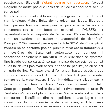
soustraction. Bluetouff
s'étant pourvu en cassation
, l'avocat
blogueur ne doute pas que l'arrêt de la Cour d'appel sera annulé
sur ce point.
Mais le second point est beaucoup plus gênant car, sur le strict
plan juridique, Maître Eolas donne raison aux juges. Bluetouff,
bien que mis hors de cause pour ce qui concerne l'accès aux
documents (du à une faute de sécurité de l'ANSES) est
cependant déclaré coupable de l'infraction d'"accès frauduleux
dans un système de traitement automatisé de données".
Pourquoi ? Simplement parce que l'article 323-1 du Code pénal
français ne se contente pas de punir le strict accès frauduleux à
un système de traitement automatisé de données. Il
sanctionne également le
maintien
frauduleux dans ce système.
Une fraude qui se caractérise par la prise de conscience du fait
qu'on ne devrait pas avoir accès, et donc ne pas lire, ce qu'on est
en train de lire. Par exemple, si l'on a par hasard accès à des
données classées secret défense et qu'on finit par se rendre
compte de la classification, il faut immédiatement cliquer sur la
petite croix en haut à droite. Sinon on commet un délit.
Cette petite partie de l'article de la loi est évidemment absurde. Et
c'est elle qu'il faudrait plutôt dénoncer. Même si elle est simple à
contourner : il suffit de dire aux policiers et aux juges qu'on
n'avait pas du tout conscience de la situation, et il leur sera
naturellement impossible de prouver le contraire. Du moins en