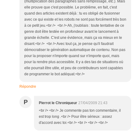
(multiplication des paragraphes sans remplissage, etc.). Mais
elle prouve que c'est possible. Le problème, en fait, c'est
quand des articles existent déjà : tu es obligé de fusionner
avec ce qui existe et les robots ne sont pas forcément très bon
à ce petit jeu.<br /> <br /> Ah, j'oubliais : toute tentative de ce
genre doit être testée en profondeur avant le lancement à
grande échelle. C'est une évidence, mais ça va mieux en le
disant.<br /> <br /> Avec tout ça, je pense qu'il faudrait
démocratiser le génération automatique de contenu. Non pas
pour la proposer n'importe quand sur n'importe quoi, mais
pour la rendre plus accessible. Il y a des tas de situations où
elle pourrait être utile, et peu de contributeurs sont capables
de programmer le bot adéquat.<br />
Répondre
P
Pierrot le Chroniqueur
27/04/2009 21:43
<br /> <br /> Je commente pas ton commentaire, il
est trop long .<br /> Pour être sérieux : assez
d'accord avec toi.<br /> <br /> <br /> <br />