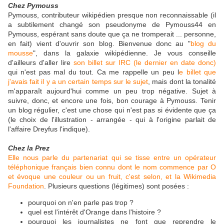
Chez Pymouss
Pymouss, contributeur wikipédien presque non reconnaissable (il
a subtilement changé son pseudonyme de Pymouss44 en
Pymouss, espérant sans doute que ça ne tromperait ... personne,
en fait) vient d'ouvrir son blog. Bienvenue donc au "
blog du
mousse
", dans la galaxie wikipédienne. Je vous conseille
d'ailleurs d'aller lire
son billet sur IRC (le dernier en date donc)
qui n'est pas mal du tout. Ca me rappelle un peu l
e billet que
j'avais fait il y a un certain temps sur le sujet
, mais dont la tonalité
m'apparaît aujourd'hui comme un peu trop négative. Sujet à
suivre, donc, et encore une fois, bon courage à Pymouss. Tenir
un blog régulier, c'est une chose qui n'est pas si évidente que ça
(le choix de l'illustration - arrangée - qui à l'origine parlait de
l'affaire Dreyfus l'indique).
Chez la Prez
Elle nous parle du partenariat qui se tisse entre un opérateur
téléphonique français bien connu dont le nom commence par O
et évoque une couleur ou un fruit, c'est selon, et la Wikimedia
Foundation
. Plusieurs questions (légitimes) sont posées :
pourquoi on n'en parle pas trop ?
quel est l'intérêt d'Orange dans l'histoire ?
pourquoi les journalistes ne font que reprendre le