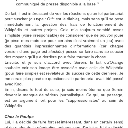
communiqué de presse disponible à la base ?
De fait, il est intéressant de voir les réactions qu'un tel partenariat
peut susciter (du type : O*** est le diable), mais sans qu'il se pose
immédiatement la question des frais de fonctionnement de
Wikipédia et autres projets. Cela m'a toujours semblé assez
simpliste (voire irresponsable) de considérer que de pouvoir jouer
(je pèse mes mots car pour certains c'est vraiment un jeu) avec
des quantités impressionnantes d'informations (car chaque
version d'une page est
stockée
) puisse se faire sans se soucier
des moyens qu'il y a derrière pour faire tourner la chose.
Ensuite, et je suis d'accord avec Serein, le fait qu'Orange
souhaite voir son image être associée avec celle de Wikipédia
(pour faire simple) est révélateur du succès de cette dernière. Je
me serais plus posé de questions si le partenariat avait été passé
avec Knol.
Enfin, disons le tout de suite, je suis moins étonné que Serein
devant le manque de sérieux journalistique. Ce qui, au passage,
est un argument fort pour les "suppressionistes" au sein de
Wikipédia.
Chez le Poulpe
Lui, il a décidé de faire fort (et intéressant, dans un certain sens)
et de parler de la génération automatique d'articles. Et il a décidé