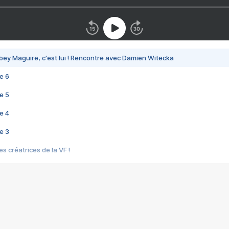
bey Maguire, c'est lui ! Rencontre avec Damien Witecka
e 6
e 5
e 4
e 3
s créatrices de la VF !
e 2
e 1
e Mektoub My Love arrive enfin ! Rencontre avec Shaïn Boumedine et Sal
i : après Toni en famille