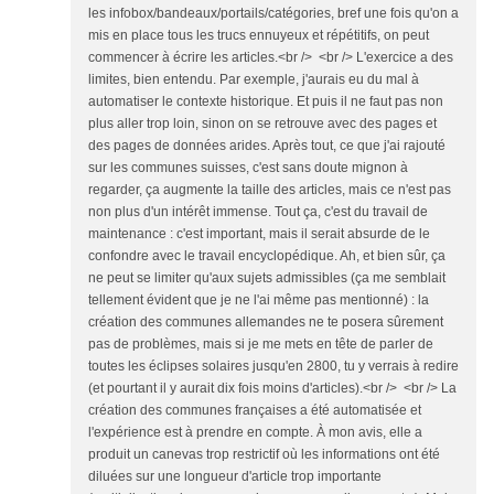
les infobox/bandeaux/portails/catégories, bref une fois qu'on a
mis en place tous les trucs ennuyeux et répétitifs, on peut
commencer à écrire les articles.<br /> <br /> L'exercice a des
limites, bien entendu. Par exemple, j'aurais eu du mal à
automatiser le contexte historique. Et puis il ne faut pas non
plus aller trop loin, sinon on se retrouve avec des pages et
des pages de données arides. Après tout, ce que j'ai rajouté
sur les communes suisses, c'est sans doute mignon à
regarder, ça augmente la taille des articles, mais ce n'est pas
non plus d'un intérêt immense. Tout ça, c'est du travail de
maintenance : c'est important, mais il serait absurde de le
confondre avec le travail encyclopédique. Ah, et bien sûr, ça
ne peut se limiter qu'aux sujets admissibles (ça me semblait
tellement évident que je ne l'ai même pas mentionné) : la
création des communes allemandes ne te posera sûrement
pas de problèmes, mais si je me mets en tête de parler de
toutes les éclipses solaires jusqu'en 2800, tu y verrais à redire
(et pourtant il y aurait dix fois moins d'articles).<br /> <br /> La
création des communes françaises a été automatisée et
l'expérience est à prendre en compte. À mon avis, elle a
produit un canevas trop restrictif où les informations ont été
diluées sur une longueur d'article trop importante