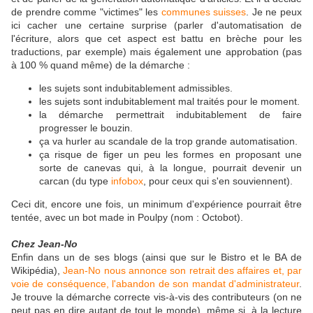
de prendre comme "victimes" les
communes suisses
. Je ne peux
ici cacher une certaine surprise (parler d'automatisation de
l'écriture, alors que cet aspect est battu en brèche pour les
traductions, par exemple) mais également une approbation (pas
à 100 % quand même) de la démarche :
les sujets sont indubitablement admissibles.
les sujets sont indubitablement mal traités pour le moment.
la démarche permettrait indubitablement de faire
progresser le bouzin.
ça va hurler au scandale de la trop grande automatisation.
ça risque de figer un peu les formes en proposant une
sorte de canevas qui, à la longue, pourrait devenir un
carcan (du type
infobox
, pour ceux qui s'en souviennent).
Ceci dit, encore une fois, un minimum d'expérience pourrait être
tentée, avec un bot made in Poulpy (nom : Octobot).
Chez Jean-No
Enfin dans un de ses blogs (ainsi que sur le Bistro et le BA de
Wikipédia),
Jean-No nous annonce son retrait des affaires et, par
voie de conséquence, l'abandon de son mandat d'administrateur
.
Je trouve la démarche correcte vis-à-vis des contributeurs (on ne
peut pas en dire autant de tout le monde), même si, à la lecture