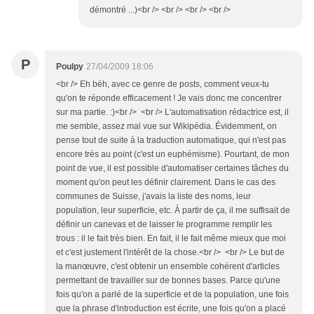
démontré ...)<br /> <br /> <br /> <br />
P
Poulpy
27/04/2009 18:06
<br /> Eh béh, avec ce genre de posts, comment veux-tu
qu'on te réponde efficacement ! Je vais donc me concentrer
sur ma partie. :)<br /> <br /> L'automatisation rédactrice est, il
me semble, assez mal vue sur Wikipédia. Évidemment, on
pense tout de suite à la traduction automatique, qui n'est pas
encore très au point (c'est un euphémisme). Pourtant, de mon
point de vue, il est possible d'automatiser certaines tâches du
moment qu'on peut les définir clairement. Dans le cas des
communes de Suisse, j'avais la liste des noms, leur
population, leur superficie, etc. À partir de ça, il me suffisait de
définir un canevas et de laisser le programme remplir les
trous : il le fait très bien. En fait, il le fait même mieux que moi
et c'est justement l'intérêt de la chose.<br /> <br /> Le but de
la manœuvre, c'est obtenir un ensemble cohérent d'articles
permettant de travailler sur de bonnes bases. Parce qu'une
fois qu'on a parlé de la superficie et de la population, une fois
que la phrase d'introduction est écrite, une fois qu'on a placé