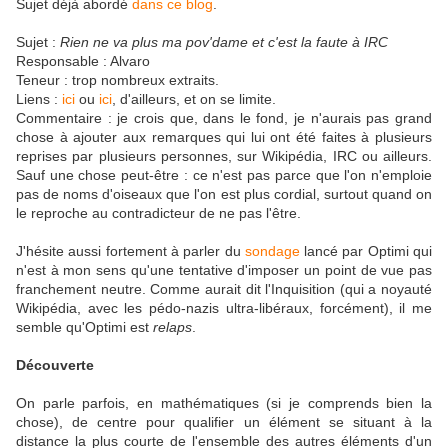
Sujet déjà abordé
dans ce blog
.
Sujet :
Rien ne va plus ma pov'dame et c'est la faute à IRC
Responsable : Alvaro
Teneur : trop nombreux extraits.
Liens :
ici
ou
ici
, d'ailleurs, et on se limite.
Commentaire : je crois que, dans le fond, je n'aurais pas grand
chose à ajouter aux remarques qui lui ont été faites à plusieurs
reprises par plusieurs personnes, sur Wikipédia, IRC ou ailleurs.
Sauf une chose peut-être : ce n'est pas parce que l'on n'emploie
pas de noms d'oiseaux que l'on est plus cordial, surtout quand on
le reproche au contradicteur de ne pas l'être.
J'hésite aussi fortement à parler du
sondage
lancé par Optimi qui
n'est à mon sens qu'une tentative d'imposer un point de vue pas
franchement neutre. Comme aurait dit l'Inquisition (qui a noyauté
Wikipédia, avec les pédo-nazis ultra-libéraux, forcément), il me
semble qu'Optimi est
relaps
.
Découverte
On parle parfois, en mathématiques (si je comprends bien la
chose), de centre pour qualifier un élément se situant à la
distance la plus courte de l'ensemble des autres éléments d'un