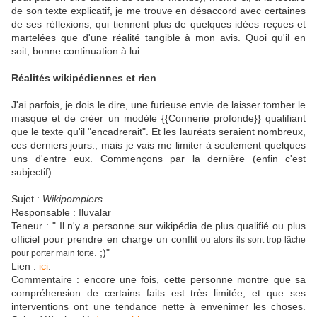
de son texte explicatif, je me trouve en désaccord avec certaines
de ses réflexions, qui tiennent plus de quelques idées reçues et
martelées que d'une réalité tangible à mon avis. Quoi qu'il en
soit, bonne continuation à lui.
Réalités wikipédiennes et rien
J'ai parfois, je dois le dire, une furieuse envie de laisser tomber le
masque et de créer un modèle {{Connerie profonde}} qualifiant
que le texte qu'il "encadrerait". Et les lauréats seraient nombreux,
ces derniers jours., mais je vais me limiter à seulement quelques
uns d'entre eux. Commençons par la dernière (enfin c'est
subjectif).
Sujet :
Wikipompiers
.
Responsable : Iluvalar
Teneur : " Il n'y a personne sur wikipédia de plus qualifié ou plus
officiel pour prendre en charge un conflit
ou alors ils sont trop lâche
. ;)"
pour porter main forte
Lien :
ici
.
Commentaire : encore une fois, cette personne montre que sa
compréhension de certains faits est très limitée, et que ses
interventions ont une tendance nette à envenimer les choses.